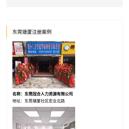
东莞塘厦注册案例
名称：东莞冠合人力资源有限公司
地址：东莞塘厦社区宏业北路