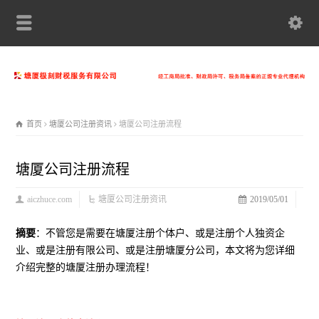
首页
塘厦公司注册资讯
塘厦公司注册流程
塘厦公司注册流程
aiczhuce.com
塘厦公司注册资讯
2019/05/01
摘要
：不管您是需要在塘厦注册个体户、或是注册个人独资企
业、或是注册有限公司、或是注册塘厦分公司，本文将为您详细
介绍完整的塘厦注册办理流程！