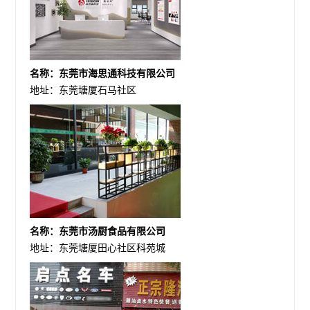
名称：东莞市海思通科技有限公司
地址：东莞塘厦石马社区
名称：东莞市汤厨食品有限公司
地址：东莞塘厦田心社区科苑城