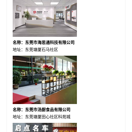
名称：东莞市海思通科技有限公司
地址：东莞塘厦石马社区
名称：东莞市汤厨食品有限公司
地址：东莞塘厦田心社区科苑城