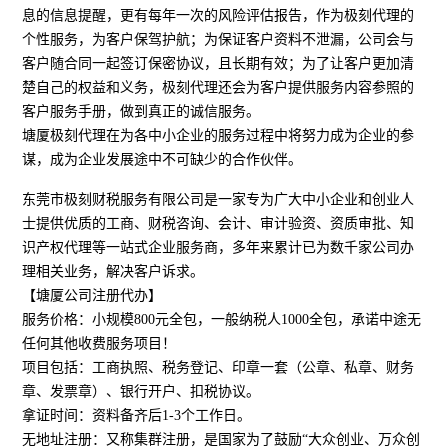
息的信息提醒，更有每年一次的风险评估报告，作为极刻代理的
个性服务，为客户保驾护航；为保证客户资料不泄漏，公司会与
客户随合同一起签订保密协议，且长期有效；为了让客户更加清
楚自己的权益和义务，极刻代理还会为客户提供服务内容参照的
客户服务手册，做到真正的诚信服务。
塘厦极刻代理在为各中小企业的服务过程中将努力成为企业的参
谋，成为企业发展途中不可缺少的合作伙伴。
东莞市极刻财税服务有限公司是一家专为广大中小企业和创业人
士提供优质的工商、财税咨询、会计、审计验资、资质审批、知
识产权代理等一站式企业服务商，多年来累计已为数千家公司办
理相关业务，解决客户诉求。
【塘厦公司注册代办】
服务价格：小规模800元全包，一般纳税人1000全包，承诺中途无
任何其他收费服务项目！
项目包括：工商执照、税务登记、印章一套（公章、私章、财务
章、发票章）、银行开户、扣税协议。
拿证时间：资料备齐后1-3个工作日。
无地址注册：又称集群注册，是国家为了鼓励“大众创业、万众创