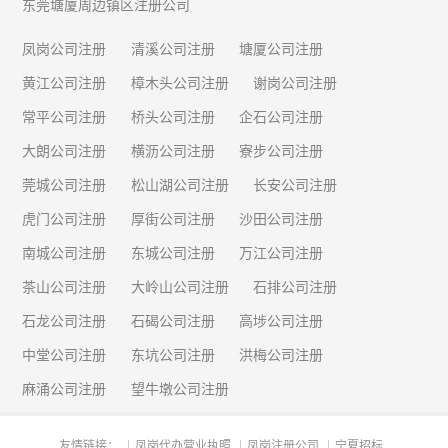
东莞塘厦周边镇区注册公司
凤岗公司注册
清溪公司注册
塘厦公司注册
黄江公司注册
樟木头公司注册
谢岗公司注册
常平公司注册
桥头公司注册
企石公司注册
大朗公司注册
横沥公司注册
寮步公司注册
莞城公司注册
松山湖公司注册
长安公司注册
虎门公司注册
厚街公司注册
沙田公司注册
南城公司注册
东城公司注册
万江公司注册
茶山公司注册
大岭山公司注册
石排公司注册
石龙公司注册
石碣公司注册
高埗公司注册
中堂公司注册
东坑公司注册
洪梅公司注册
麻涌公司注册
望牛墩公司注册
友情链接：
凤岗代办营业执照
凤岗注册公司
宁夏招标